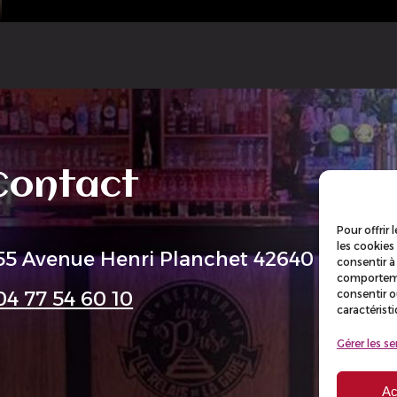
Contact
Pour offrir
les cookies
55 Avenue Henri Planchet 42640 Veauch
consentir à
comportemen
consentir o
04 77 54 60 10
caractérist
Gérer les se
Ac