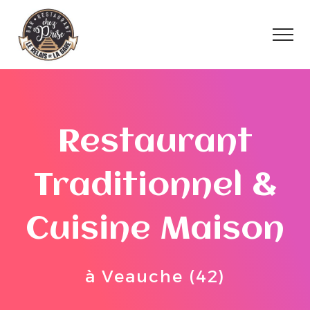
Restaurant
Traditionnel &
Cuisine Maison
à Veauche (42)