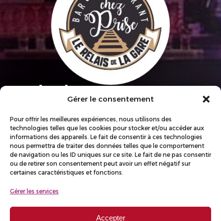
Contact
Gérer le consentement
55 Avenue Henri Planchet 42640
Pour offrir les meilleures expériences, nous utilisons des
Veauche
technologies telles que les cookies pour stocker et/ou accéder aux
informations des appareils. Le fait de consentir à ces technologies
04 77 54 60 10
nous permettra de traiter des données telles que le comportement
de navigation ou les ID uniques sur ce site. Le fait de ne pas consentir
ou de retirer son consentement peut avoir un effet négatif sur
Horaires
certaines caractéristiques et fonctions.
Du mardi au jeudi : 9h00 - 17h00
Gérer les services
Vendredi : 9h00 - 01h00
Accepter